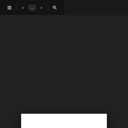
‹
›
...